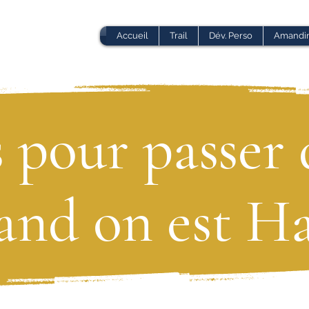
Accueil
Trail
Dév. Perso
Amandi
s pour passer
and on est Ha