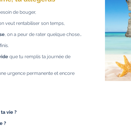
besoin de bouger,
 on veut rentabiliser son temps,
ise
, on a peur de rater quelque chose…
inis.
vide
que tu remplis ta journée de
ns une urgence permanente et encore
ta vie ?
e ?