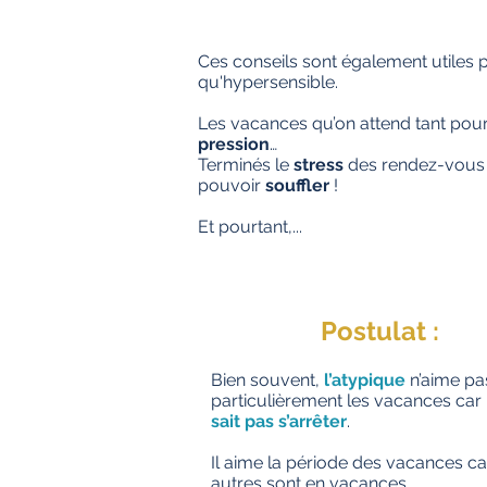
Ces conseils sont également utiles p
qu'hypersensible.
Les vacances qu’on attend tant po
pression
…
Terminés le
stress
des rendez-vous d
pouvoir
souffler
!
Et pourtant,...
Postulat :
Bien souvent,
l’atypique
n’aime pa
particulièrement les vacances car 
sait pas s’arrêter
.
Il aime la période des vacances ca
autres sont en vacances…