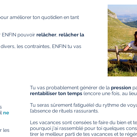
our améliorer ton quotidien en tant
ur ENFIN pouvoir
relâcher
,
relâcher la
ivers, les contraintes, ENFIN tu vas
Tu vas probablement générer de la
pression
p
rentabiliser ton temps
(encore une fois, au lieu 
Tu seras sûrement fatigué(e) du rythme de voya
s
l’absence de rituels rassurants.
il
ne
Les vacances sont censées te faire du bien et te
pourquoi j'ai rassemblé pour toi quelques conse
r les
tirer le meilleur parti de tes vacances et te rég