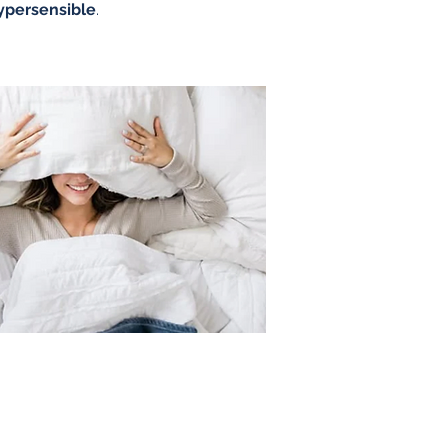
ypersensible
.