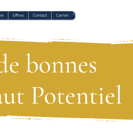
ne
Offres
Contact
Carnet
 de bonnes
ut Potentiel