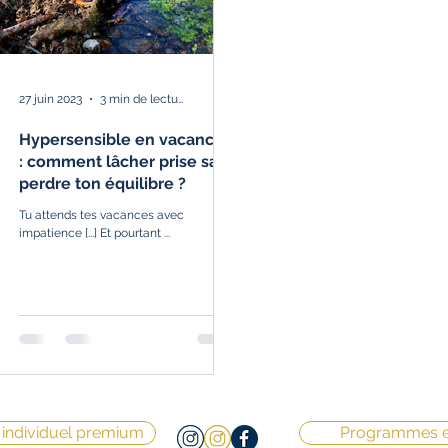
27 juin 2023
3 min de lecture
Hypersensible en vacances
: comment lâcher prise sans
perdre ton équilibre ?
Tu attends tes vacances avec
impatience [...] Et pourtant ...
individuel premium
Programmes e