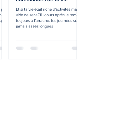
s pas
Et si ta vie était riche d'activités mais
nt de
vide de sens?Tu cours après le temps,
u que
toujours à l'arrache, tes journées sont
jamais assez longues