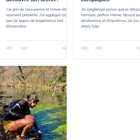
J'ai pris de l'assurance et l'envie était
J’ai longtemps pensé que je n’étai
vraiment présente. J'ai appliqué tout ce
normale, parfois même, devant ta
que j’ai appris de l’expérience trail
désillusions et d’injustices, j’ai cr
d’Amandine
j’étais folle