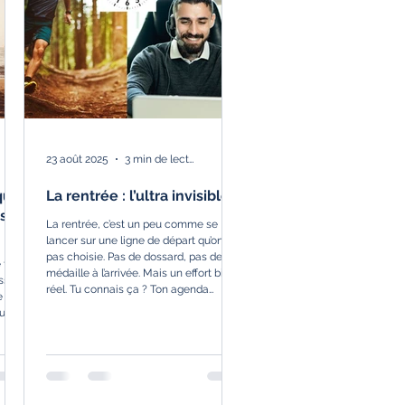
23 août 2025
3 min de lecture
 que
La rentrée : l’ultra invisible
st
La rentrée, c’est un peu comme se
lancer sur une ligne de départ qu’on n’a
pas choisie. Pas de dossard, pas de
 tu
médaille à l’arrivée. Mais un effort bien
ssion
réel. Tu connais ça ? Ton agenda
e
explose, ton cerveau ne s’arrête plus, et
ouves
tu te demandes déjà : “Comment je
vais tenir tout ça ?”
es,
 ?