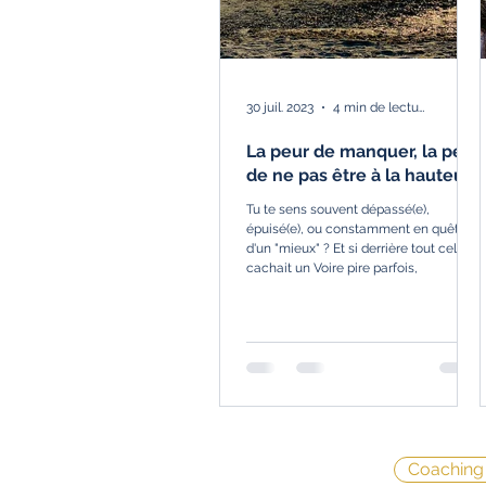
30 juil. 2023
4 min de lecture
La peur de manquer, la peur
de ne pas être à la hauteur !
Tu te sens souvent dépassé(e),
épuisé(e), ou constamment en quête
d'un "mieux" ? Et si derrière tout cela se
cachait un Voire pire parfois,
Coaching 