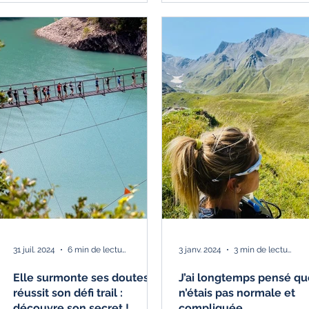
31 juil. 2024
6 min de lecture
3 janv. 2024
3 min de lecture
Elle surmonte ses doutes et
J’ai longtemps pensé qu
réussit son défi trail :
n’étais pas normale et
découvre son secret !
compliquée