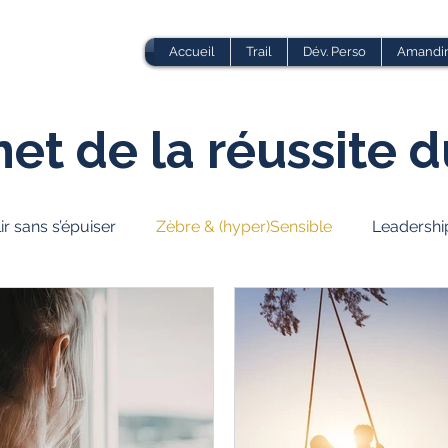
Accueil
Trail
Dév. Perso
Amandi
net de la réussite 
ir sans s’épuiser
Zèbre & (hyper)Sensible
Leadershi