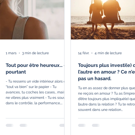
1 mars
3 min de lecture
14 févr.
4 min de lecture
Tout pour être heureux… et
Toujours plus investi(e)
pourtant
l’autre en amour ? Ce n’e
pas un hasard.
- Tu ressens un vide intérieur alors que
“tout va bien” sur le papier - Tu
Tu en as assez de donner plus que
avances, tu coches les cases… mais tu
ne reçois en amour ? Tu as l’impre
ne vibres plus vraiment - Tu es souvent
d’être toujours plus impliqué(e) qu
dans le contrôle, la performance,
l’autre dans la relation ? Tu te retr
l’exigence - Tu es un éternel insatisfait -
souvent dans une relation
Tu as peur de décevoir, de ne pas être
déséquilibrée, à attendre des sign
à la hauteur, tu prends tout très à cœur
des messages, des preuves
- Tu rumines, tu doutes, les pensées
d’engagement qui ne viennent pas
sombrent s'invitent