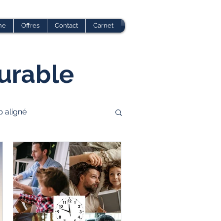
ne
Offres
Contact
Carnet
durable
p aligné