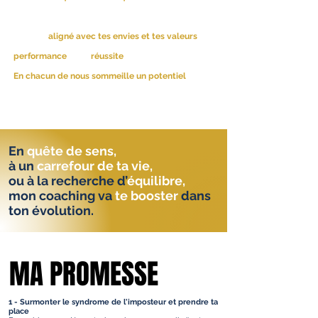
l’intérieur et rayonner à l’extérieur dans ta vie
personnelle, sportive et professionnelle.
En étant
aligné avec tes envies et tes valeurs
, tu
choisiras le plaisir comme vecteur de
performance
et de
réussite
.
En chacun de nous sommeille un potentiel
: le
révéler est une question de connaissance de soi,
de stratégie et d’habiletés mentales.
En
quête de sens
,
à un
carrefour de ta vie
,
ou à la recherche d’
équilibre
,
mon coaching va
te booster
dans
ton évolution.
MA PROMESSE
MA PROMESSE
1 - Surmonter le syndrome de l'imposteur et prendre ta
place