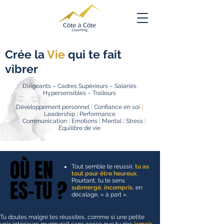
Crée la
Vie
qui te fait
vibrer
Dirigeants – Cadres Supérieurs – Salariés
Hypersensibles – Traileurs
Développement personnel
|
Confiance en soi
|
Leadership
|
Performance
Communication
|
Emotions
|
Mental
|
Stress
|
Équilibre de vie
OÙ EN
OÙ EN
Tout semble te réussir,
tu as
tout pour être heureux
.
ES-TU ?
ES-TU ?
Pourtant, tu te sens
submergé
,
incompris
, en
décalage, « à part ».
Tu doutes malgré tes réussites, comme si une petite