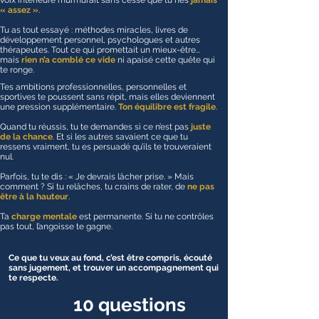
voix intérieure murmurait sans cesse que tu n’es
jamais
« assez »
.
Tu as tout essayé : méthodes miracles, livres de
développement personnel, psychologues et autres
thérapeutes. Tout ce qui promettait un mieux-être...
mais
rien n’a comblé ce vide
ni apaisé cette quête qui
te ronge.
Tes ambitions professionnelles, personnelles et
sportives te poussent sans répit, mais elles deviennent
une pression supplémentaire.
Ton équilibre est fragile
.
Quand tu réussis, tu te demandes si ce n’est pas
juste
de la chance
. Et si les autres savaient ce que tu
ressens vraiment, tu es persuadé qu’ils te trouveraient
nul.
Parfois, tu te dis : « Je devrais lâcher prise. » Mais
comment ? Si tu relâches, tu crains de rater, de
ne pas
être à la hauteur
.
Ta
charge mentale
est permanente. Si tu ne contrôles
pas tout, l’angoisse te gagne.
Ce que tu veux au fond, c’est être compris, écouté
sans jugement, et trouver un accompagnement qui
te respecte.
10 question
s