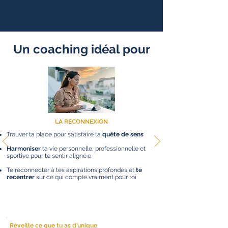
pour faire le point
et comprendre ton blocage
Un coaching idéal pour
LA RECONNEXION
Trouver ta place pour satisfaire ta
quête de sens
Harmoniser
ta vie personnelle, professionnelle et
sportive pour te sentir aligné.e
Te reconnecter à tes aspirations profondes et
te
recentrer
sur ce qui compte vraiment pour toi
Réveille ce que tu as d’unique
pour te réaliser à