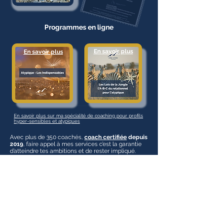
Programmes en ligne
En savoir plus
En savoir plus
En savoir plus sur ma spécialité de coaching pour profils
hyper-sensibles et atypiques
Avec plus de 350 coachés,
coach certifiée
depuis
2019
, faire appel à mes services c’est la garantie
d’atteindre tes ambitions et de rester impliqué.
Alors qu'est-ce qui t’empêche d'aller vers la
vie que tu souhaites ?
Quel bonheur de se sentir à sa juste place,
en phase avec soi-même,
en paix avec son entourage.