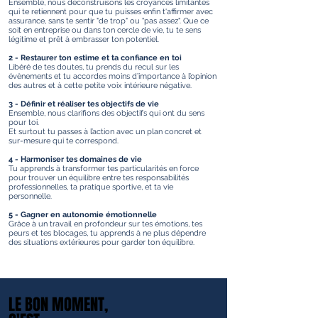
Ensemble, nous déconstruisons les croyances limitantes
qui te retiennent pour que tu puisses enfin t'affirmer avec
assurance, sans te sentir "de trop" ou "pas assez". Que ce
soit en entreprise ou dans ton cercle de vie, tu te sens
légitime et prêt à embrasser ton potentiel.
2 - Restaurer ton estime et ta confiance en toi
Libéré de tes doutes, tu prends du recul sur les
évènements et tu accordes moins d’importance à l’opinion
des autres et à cette petite voix intérieure négative.
3 - Définir et réaliser tes objectifs de vie
Ensemble, nous clarifions des objectifs qui ont du sens
pour toi.
Et surtout tu passes à l’action avec un plan concret et
sur-mesure qui te correspond.
4 - Harmoniser tes domaines de vie
Tu apprends à transformer tes particularités en force
pour trouver un équilibre entre tes responsabilités
professionnelles, ta pratique sportive, et ta vie
personnelle.
5 - Gagner en autonomie émotionnelle
Grâce à un travail en profondeur sur tes émotions, tes
peurs et tes blocages, tu apprends à ne plus dépendre
des situations extérieures pour garder ton équilibre.
LE BON MOMENT,
LE BON MOMENT,