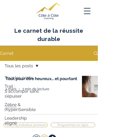
Le carnet de la réussite
durable
Carnet
Tous les posts
Tous les posts
Tout pour être heureux… et pourtant
Trail :
1 mars
3 min de lecture
S'accomplir sans
s’épuiser
Zèbre &
(hyper)Sensible
Leadership
aligné
Coaching individuel premium
Programmes en ligne