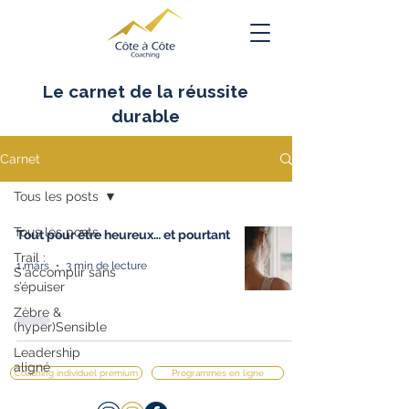
Le carnet de la réussite
durable
Carnet
Tous les posts
Tous les posts
Tout pour être heureux… et pourtant
Trail :
1 mars
3 min de lecture
S'accomplir sans
s’épuiser
Zèbre &
(hyper)Sensible
Leadership
aligné
Coaching individuel premium
Programmes en ligne