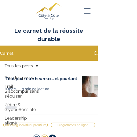
Le carnet de la réussite
durable
Carnet
Tous les posts
Tous les posts
Tout pour être heureux… et pourtant
Trail :
1 mars
3 min de lecture
S'accomplir sans
s’épuiser
Zèbre &
(hyper)Sensible
Leadership
aligné
Coaching individuel premium
Programmes en ligne